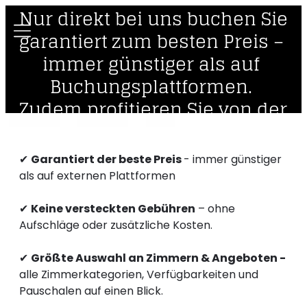
----
Nur direkt bei uns buchen Sie 
garantiert zum besten Preis – 
immer günstiger als auf 
Buchungsplattformen. 
Zudem profitieren Sie von der 
größten Auswahl an 
Zimmerkategorien und 
✔
Garantiert der beste Preis
- immer günstiger
als auf externen Plattformen
✔
Keine versteckten Gebühren
– ohne
Aufschläge oder zusätzliche Kosten.
✔
Größte Auswahl an Zimmern & Angeboten -
alle Zimmerkategorien, Verfügbarkeiten und
Pauschalen auf einen Blick.