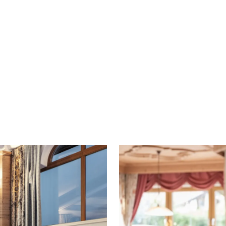
ung finden
n
ig spüren beim Aktiv sein in der Natur
nnerungen sammeln