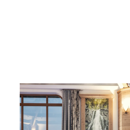
Ruhe & Entspann
Neues entdecke
Sich wieder richt
Gemeinsam Eri