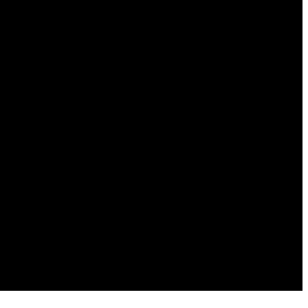
-----