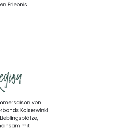
en Erlebnis!
gion
ommersaison von
rbands Kaiserwinkl
ieblingsplätze,
meinsam mit