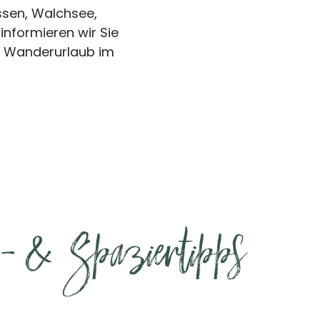
ssen, Walchsee,
nformieren wir Sie
en Wanderurlaub im
r- & Spaziertipps 