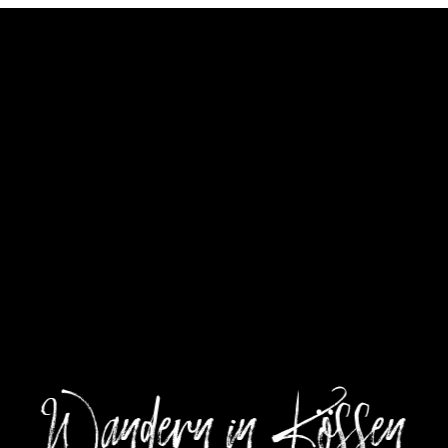
----
Wandern in Kössen