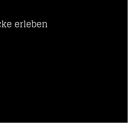
-----
cke erleben