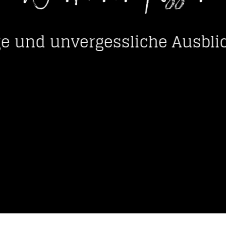
----
ge und unvergessliche Ausbli