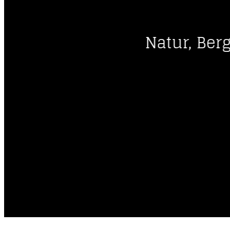
----
Natur, Ber