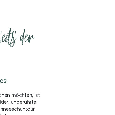
ts der 
ies
uchen möchten, ist
der, unberührte
Schneeschuhtour