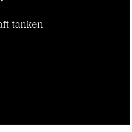
-----
aft tanken