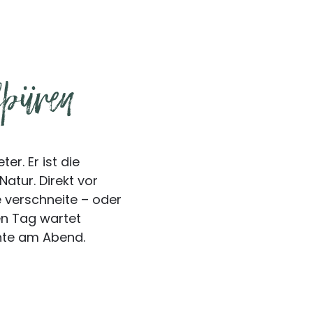
spüren
er. Er ist die
atur. Direkt vor
verschneite – oder
ven Tag wartet
te am Abend.