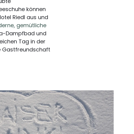
übte
neeschuhe können
Hotel Riedl aus und
erne, gemütliche
ma-Dampfbad und
eichen Tag in der
e Gastfreundschaft