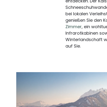
entdecken. Der Kais
Schneeschuhwander
bei lokalen Verleih
genießen Sie den K
Zimmer
, ein wohlt
Infrarotkabinen sow
Winterlandschaft w
auf Sie.