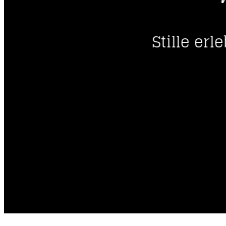
----
Stille er