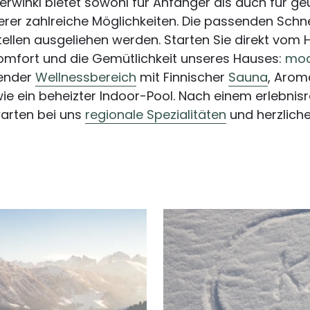
erwinkl bietet sowohl für Anfänger als auch für ge
er zahlreiche Möglichkeiten. Die passenden Sch
stellen ausgeliehen werden. Starten Sie direkt vom 
omfort und die Gemütlichkeit unseres Hauses:
mod
uender
Wellnessbereich
mit Finnischer
Sauna
, Aro
ie ein beheizter Indoor-Pool. Nach einem erlebnisr
arten bei uns
regionale Spezialitäten
und herzlich