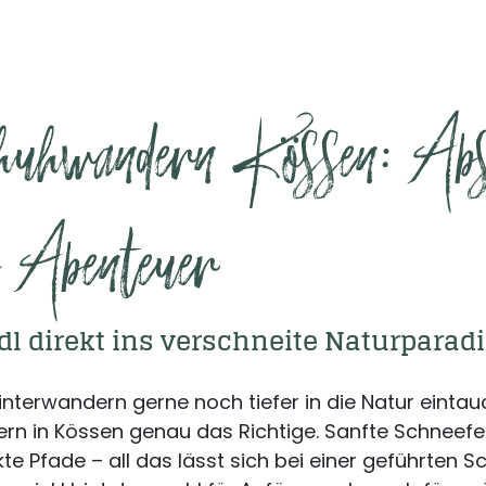
uhwandern Kössen: Absei
 Abenteuer
dl direkt ins verschneite Naturparad
Winterwandern gerne noch tiefer in die Natur einta
 in Kössen genau das Richtige. Sanfte Schneefel
e Pfade – all das lässt sich bei einer geführten 