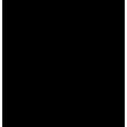
----
----