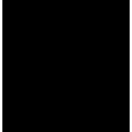
----
----