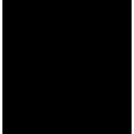
----
----