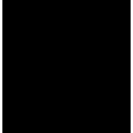
----
----