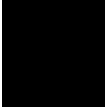
----
----