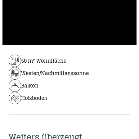
50 m² Wohnfläche
Westen/Nachmittagssonne
Balkon
Holzboden
Weiters überzeugt 