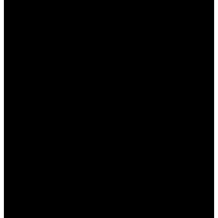
----
----